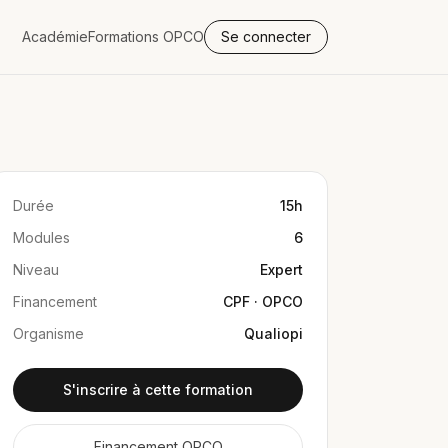
Académie
Formations OPCO
Se connecter
Durée
15h
Modules
6
Niveau
Expert
Financement
CPF · OPCO
Organisme
Qualiopi
S'inscrire à cette formation
Financement OPCO