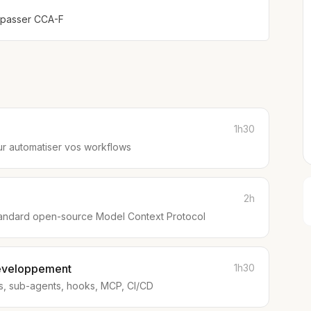
t passer CCA-F
1h30
our automatiser vos workflows
2h
tandard open-source Model Context Protocol
développement
1h30
lls, sub-agents, hooks, MCP, CI/CD