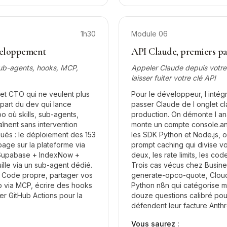
1h30
Module
06
veloppement
API Claude, premiers pa
 sub-agents, hooks, MCP,
Appeler Claude depuis votr
laisser fuiter votre clé API
et CTO qui ne veulent plus
Pour le développeur, l intégr
part du dev qui lance
passer Claude de l onglet c
po où skills, sub-agents,
production. On démonte l a
înent sans intervention
monte un compte console.ant
qués : le déploiement des 153
les SDK Python et Node.js, o
 page sur la plateforme via
prompt caching qui divise vos
 Supabase + IndexNow +
deux, les rate limits, les cod
uille via un sub-agent dédié.
Trois cas vécus chez Busine
e Code propre, partager vos
generate-opco-quote, Cloud
b via MCP, écrire des hooks
Python n8n qui catégorise mi
er GitHub Actions pour la
douze questions calibré pou
défendent leur facture Anthr
Vous saurez :