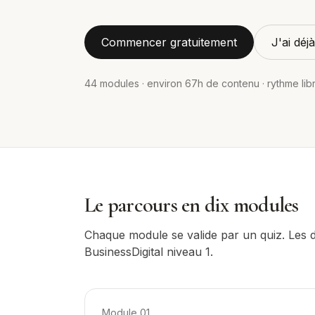
Commencer gratuitement
J'ai dé
44
modules · environ
67
h de contenu · rythme lib
Le parcours en dix modules
Chaque module se valide par un quiz. Les di
BusinessDigital niveau 1.
Module
01