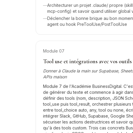
—
Architecturer un projet .claude/ propre (skil
mcp-config) et savoir quand utiliser global 
—
Déclencher la bonne brique au bon moment :
agent ou hook PreToolUse/PostToolUse
Module
07
Tool use et intégrations avec vos outils
Donner à Claude la main sur Supabase, Sheets,
APIs maison
Module 7 de l'Académie BusinessDigital. C'es
de générer du texte et commence à agir dans
définir des tools (nom, description, JSON Sch
tool_use puis tool_result, orchestrer plusieurs 
entre tool_choice auto, any, tool ou none, éc
intégrer Slack, GitHub, Supabase, Google Shee
sécuriser les actions destructrices et savoir
qu'à des tools custom. Trois cas concrets Busi