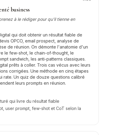
nté business
renez à le rédiger pour qu'il tienne en
gital qui doit obtenir un résultat fiable de
: devis OPCO, email prospect, analyse de
thèse de réunion. On démonte l'anatomie d'un
 le few-shot, le chain-of-thought, le
ompt sandwich, les anti-patterns classiques.
ital prêts à coller. Trois cas vécus avec leurs
rsions corrigées. Une méthode en cinq étapes
 rate. Un quiz de douze questions calibré
fendent leurs prompts en réunion.
ré qui livre du résultat fiable
t, user prompt, few-shot et CoT selon la