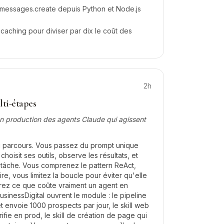
 messages.create depuis Python et Node.js
caching pour diviser par dix le coût des
2h
ti-étapes
en production des agents Claude qui agissent
u parcours. Vous passez du prompt unique
choisit ses outils, observe les résultats, et
a tâche. Vous comprenez le pattern ReAct,
re, vous limitez la boucle pour éviter qu'elle
urez ce que coûte vraiment un agent en
usinessDigital ouvrent le module : le pipeline
et envoie 1000 prospects par jour, le skill web
rifie en prod, le skill de création de page qui