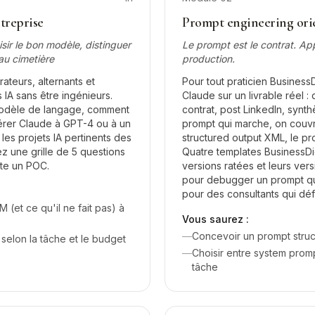
treprise
Prompt engineering orie
ir le bon modèle, distinguer
Le prompt est le contrat. App
au cimetière
production.
ateurs, alternants et
Pour tout praticien BusinessDi
 IA sans être ingénieurs.
Claude sur un livrable réel 
odèle de langage, comment
contrat, post LinkedIn, syn
éférer Claude à GPT-4 ou à un
prompt qui marche, on couvre
 les projets IA pertinents des
structured output XML, le pr
ez une grille de 5 questions
Quatre templates BusinessDig
ite un POC.
versions ratées et leurs ve
pour debugger un prompt qui
pour des consultants qui dé
(et ce qu'il ne fait pas) à
Vous saurez :
—
Concevoir un prompt structu
selon la tâche et le budget
—
Choisir entre system promp
tâche