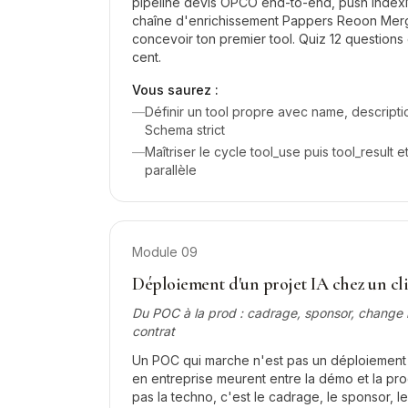
pipeline devis OPCO end-to-end, push Index
chaîne d'enrichissement Pappers Reoon Mergo
concevoir ton premier tool. Quiz 12 question
cent.
Vous saurez :
—
Définir un tool propre avec name, descript
Schema strict
—
Maîtriser le cycle tool_use puis tool_result e
parallèle
Module
09
Déploiement d'un projet IA chez un cl
Du POC à la prod : cadrage, sponsor, chang
contrat
Un POC qui marche n'est pas un déploiement r
en entreprise meurent entre la démo et la pro
pas la techno, c'est le cadrage, le sponsor,