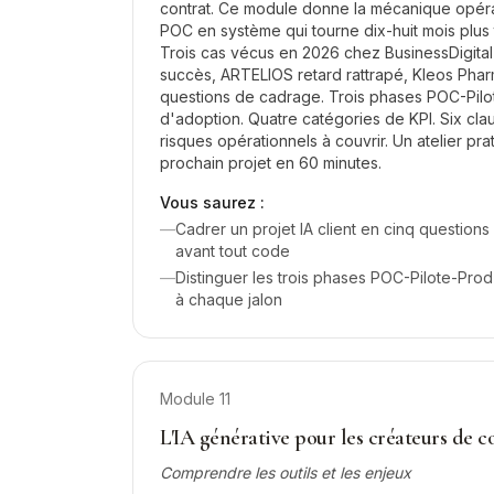
contrat. Ce module donne la mécanique opéra
POC en système qui tourne dix-huit mois plus t
Trois cas vécus en 2026 chez BusinessDigit
succès, ARTELIOS retard rattrapé, Kleos Phar
questions de cadrage. Trois phases POC-Pilo
d'adoption. Quatre catégories de KPI. Six cla
risques opérationnels à couvrir. Un atelier pr
prochain projet en 60 minutes.
Vous saurez :
—
Cadrer un projet IA client en cinq questions
avant tout code
—
Distinguer les trois phases POC-Pilote-Prod
à chaque jalon
Module
11
L'IA générative pour les créateurs de 
Comprendre les outils et les enjeux