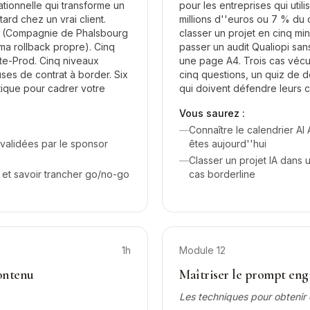
tionnelle qui transforme un
pour les entreprises qui util
ard chez un vrai client.
millions d''euros ou 7 % du 
al (Compagnie de Phalsbourg
classer un projet en cinq min
ma rollback propre). Cinq
passer un audit Qualiopi san
te-Prod. Cinq niveaux
une page A4. Trois cas vécus
uses de contrat à border. Six
cinq questions, un quiz de 
atique pour cadrer votre
qui doivent défendre leurs 
Vous saurez :
—
Connaître le calendrier A
 validées par le sponsor
êtes aujourd''hui
—
Classer un projet IA dans 
 et savoir trancher go/no-go
cas borderline
1h
Module
12
contenu
Maîtriser le prompt eng
Les techniques pour obtenir 