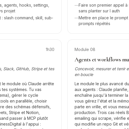
ls, agents, hooks, settings,
—
Faire son premier appel à
vs projet
sans planter sur l auth
 slash command, skill, sub-
—
Mettre en place le prompt 
prompts répétés
1h30
Module
08
Agents et workflows mul
 Slack, GitHub, Stripe et tes
Concevoir, mesurer et tenir 
en boucle
t le module où Claude arrête
Le module le plus avancé d
 tes systèmes. Tu vas
aux agents : Claude planifie, 
ema), gérer le cycle
enchaîne jusqu'à terminer l
tools en parallèle, choisir
vous gérez l'état et la mémoi
rire des schémas défensifs,
parte en vrille, et vous mes
ts, Stripe et Notion,
production. Trois cas réels B
 quand passer à MCP plutôt
emailing qui scrape, vérifie 
nessDigital à l'appui :
qui modifie un repo Git et vé