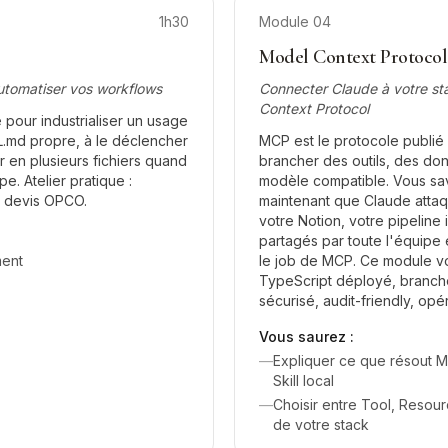
1h30
Module
04
Model Context Protocol
automatiser vos workflows
Connecter Claude à votre st
Context Protocol
 pour industrialiser un usage
L.md propre, à le déclencher
MCP est le protocole publi
er en plusieurs fichiers quand
brancher des outils, des do
e. Atelier pratique :
modèle compatible. Vous save
e devis OPCO.
maintenant que Claude atta
votre Notion, votre pipeline i
partagés par toute l'équipe 
ment
le job de MCP. Ce module 
TypeScript déployé, branch
sécurisé, audit-friendly, opé
Vous saurez :
—
Expliquer ce que résout MC
Skill local
—
Choisir entre Tool, Resou
de votre stack