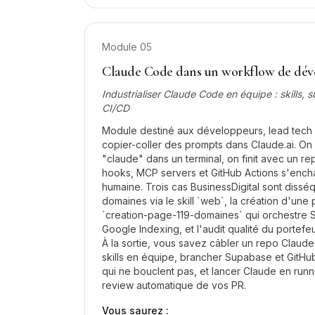
Module
05
Claude Code dans un workflow de dé
Industrialiser Claude Code en équipe : skills,
CI/CD
Module destiné aux développeurs, lead tech 
copier-coller des prompts dans Claude.ai. On 
"claude" dans un terminal, on finit avec un re
hooks, MCP servers et GitHub Actions s'encha
humaine. Trois cas BusinessDigital sont dissé
domaines via le skill `web`, la création d'une
`creation-page-119-domaines` qui orchestre
Google Indexing, et l'audit qualité du portefe
À la sortie, vous savez câbler un repo Claud
skills en équipe, brancher Supabase et GitHu
qui ne bouclent pas, et lancer Claude en runn
review automatique de vos PR.
Vous saurez :