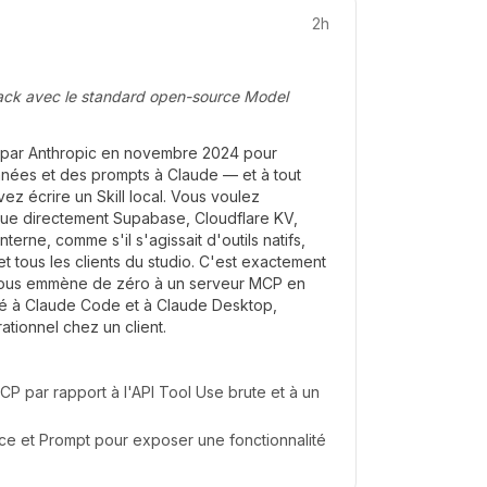
2h
ack avec le standard open-source Model
é par Anthropic en novembre 2024 pour
nnées et des prompts à Claude — et à tout
z écrire un Skill local. Vous voulez
que directement Supabase, Cloudflare KV,
nterne, comme s'il s'agissait d'outils natifs,
et tous les clients du studio. C'est exactement
vous emmène de zéro à un serveur MCP en
é à Claude Code et à Claude Desktop,
rationnel chez un client.
P par rapport à l'API Tool Use brute et à un
rce et Prompt pour exposer une fonctionnalité