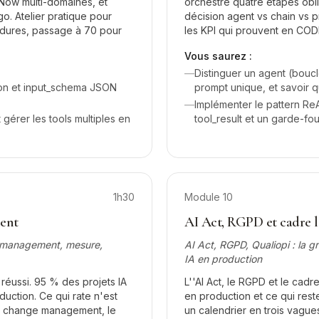
Now multi-domaines, et
orchestre quatre étapes obli
. Atelier pratique pour
décision agent vs chain vs p
s dures, passage à 70 pour
les KPI qui prouvent en CODI
Vous saurez :
—
Distinguer un agent (bouc
ion et input_schema JSON
prompt unique, et savoir q
—
Implémenter le pattern ReA
t gérer les tools multiples en
tool_result et un garde-fo
1h30
Module
10
ient
AI Act, RGPD et cadre lé
e management, mesure,
AI Act, RGPD, Qualiopi : la gr
IA en production
éussi. 95 % des projets IA
L''AI Act, le RGPD et le cad
duction. Ce qui rate n'est
en production et ce qui rest
 le change management, le
un calendrier en trois vague