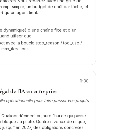
gatoires. Vous repartez avec une grille de
rompt simple, un budget de coût par tâche, et
R qu'un agent tient.
le dynamique) d'une chaîne fixe et d'un
uand utiliser quoi
ct avec la boucle stop_reason / tool_use /
u max_iterations
1h30
gal de l'IA en entreprise
ille opérationnelle pour faire passer vos projets
re Qualiopi décident aujourd''hui ce qui passe
e bloqué au pilote. Quatre niveaux de risque,
s jusqu''en 2027, des obligations concrètes