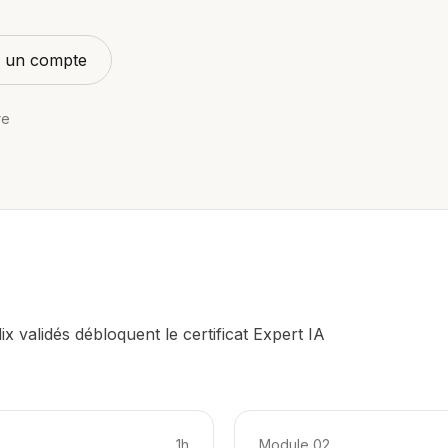
jà un compte
re
x validés débloquent le certificat Expert IA
1h
Module
02