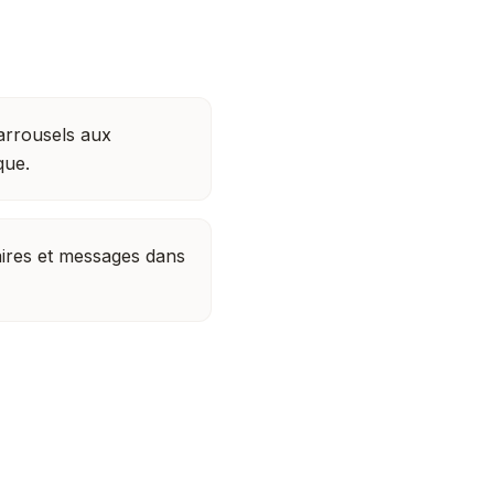
carrousels aux
que.
res et messages dans