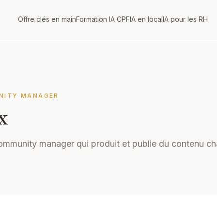
Offre clés en main
Formation IA CPF
IA en local
IA pour les RH
NITY MANAGER
x
ommunity manager qui produit et publie du contenu cha