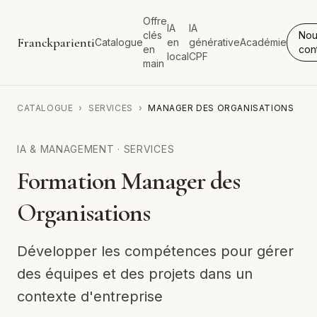
Offre
IA
IA
clés
Nou
Franckparienti
Catalogue
en
générative
Académie
en
con
local
CPF
main
CATALOGUE
›
SERVICES
›
MANAGER DES ORGANISATIONS
IA & MANAGEMENT
·
SERVICES
Formation Manager des
Organisations
Développer les compétences pour gérer
des équipes et des projets dans un
contexte d'entreprise